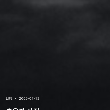
CATEGORIES
POSTED
LIFE
2005-07-12
ON