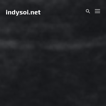
Skip
to
Men
indysoi.net
content