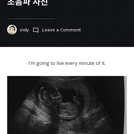
초음파 사진
on
indy
Leave a Comment
초
음
파
사
I’m going to live every minute of it.
진